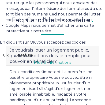
assurer que les personnes qui nous envoient des
messages par l'intermédiaire des formulaires du site
sont bien des humains. Ceci nous permet de lutter
Faq Candidat Locataire
contre les spams et l'hameçonnage (phishing).
Google Maps nous permet d'afficher une carte
interactive sur notre site.
En cliquant sur OK vous acceptez ces cookies
Je voudrais louer un logement public,
Ok
Je refuse
quelles conditions dois-je remplir pour
pouvoir en bénéficier?
Plus d' informations
Deux conditions s'imposent. La première : ne
pas être propriétaire Vous ne pouvez être ni
pleinement propriétaire, ni usufruitier d’un
logement (sauf s’il s’agit d’un logement non
améliorable, inhabitable, inadapté à votre
handicap ou d’un abri précaire). La seconde :