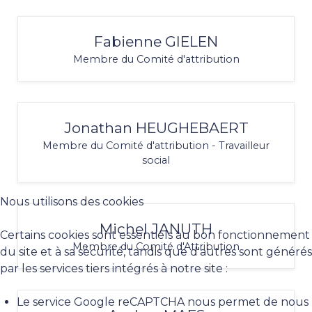
Fabienne GIELEN
Membre du Comité d'attribution
Jonathan HEUGHEBAERT
Membre du Comité d'attribution - Travailleur
social
Nous utilisons des cookies
Michel JANUTH
Certains cookies sont essentiels au bon fonctionnement
Membre du Comité d'Attribution
du site et à sa sécurité, tandis que d'autres sont générés
par les services tiers intégrés à notre site :
Le service Google reCAPTCHA nous permet de nous