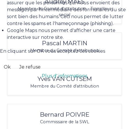
Audrey MAES
assurer que les personnes qui nous envoient des
Membre du Comité d'attribution - Travailleur
messages par l'intermédiaire des formulaires du site
social
sont bien des humains. Ceci nous permet de lutter
contre les spams et l'hameçonnage (phishing).
Google Maps nous permet d'afficher une carte
interactive sur notre site.
Pascal MARTIN
Membre du Comité d'attribution
En cliquant sur OK vous acceptez ces cookies
Ok
Je refuse
Plus d' informations
Yves VAN CUTSEM
Membre du Comité d'attribution
Bernard POIVRE
Commissaire de la SWL