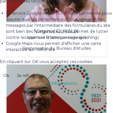
par les services tiers intégrés à notre site :
Le service Google reCAPTCHA nous permet de nous
assurer que les personnes qui nous envoient des
messages par l'intermédiaire des formulaires du site
Virginie GUYAUX
sont bien des humains. Ceci nous permet de lutter
contre les spams et l'hameçonnage (phishing).
Adjointe à la Direction technique
Google Maps nous permet d'afficher une carte
Responsable du Bureau d'études
interactive sur notre site.
En cliquant sur OK vous acceptez ces cookies
Ok
Je refuse
Plus d' informations