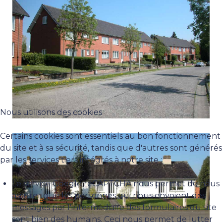
Nous utilisons des cookies
Certains cookies sont essentiels au bon fonctionnement
du site et à sa sécurité, tandis que d'autres sont générés
par les services tiers intégrés à notre site :
Le service Google reCAPTCHA nous permet de nous
assurer que les personnes qui nous envoient des
messages par l'intermédiaire des formulaires du site
sont bien des humains. Ceci nous permet de lutter