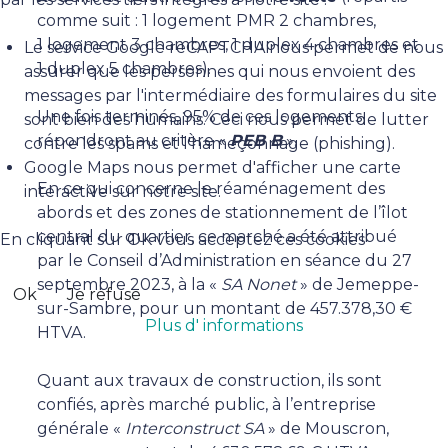
comme suit : 1 logement PMR 2 chambres,
1 logement 3 chambres, 1 duplex 4 chambres et
Le service Google reCAPTCHA nous permet de nous
1 duplex 5 chambres).
assurer que les personnes qui nous envoient des
messages par l'intermédiaire des formulaires du site
Une fois terminés, 95% de ces logements
sont bien des humains. Ceci nous permet de lutter
répondront au critère «
PEB B
».
contre les spams et l'hameçonnage (phishing).
Google Maps nous permet d'afficher une carte
En ce qui concerne le réaménagement des
interactive sur notre site.
abords et des zones de stationnement de l’îlot
central du quartier, ce marché a été attribué
En cliquant sur OK vous acceptez ces cookies
par le Conseil d’Administration en séance du 27
septembre 2023, à la «
SA Nonet
» de Jemeppe-
Ok
Je refuse
sur-Sambre, pour un montant de 457.378,30 €
Plus d' informations
HTVA.
Quant aux travaux de construction, ils sont
confiés, après marché public, à l’entreprise
générale «
Interconstruct SA
» de Mouscron,