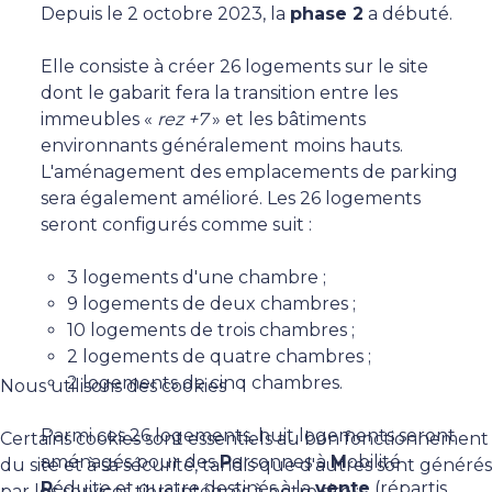
Depuis le 2 octobre 2023, la
phase 2
a débuté.
Elle consiste à créer 26 logements sur le site
dont le gabarit fera la transition entre les
immeubles «
rez +7
» et les bâtiments
environnants généralement moins hauts.
L'aménagement des emplacements de parking
sera également amélioré. Les 26 logements
seront configurés comme suit :
3 logements d'une chambre ;
9 logements de deux chambres ;
10 logements de trois chambres ;
2 logements de quatre chambres ;
2 logements de cinq chambres.
Nous utilisons des cookies
Parmi ces 26 logements, huit logements seront
Certains cookies sont essentiels au bon fonctionnement
aménagés pour des
P
ersonnes à
M
obilité
du site et à sa sécurité, tandis que d'autres sont générés
R
éduite et quatre destinés à la
vente
(répartis
par les services tiers intégrés à notre site :